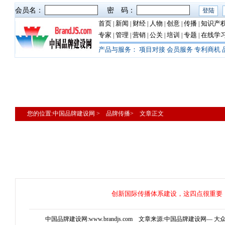
会员名：
密 码：
首页
新闻
财经
人物
创意
传播
知识产
|
|
|
|
|
|
专家
管理
营销
公关
培训
专题
在线学
|
|
|
|
|
|
产品与服务：
项目对接
会员服务
专利商机
您的位置:中国品牌建设网 > 品牌传播> 文章正文
创新国际传播体系建设，这四点很重要
中国品牌建设网:www.brandjs.com 文章来源:中国品牌建设网— 大众报