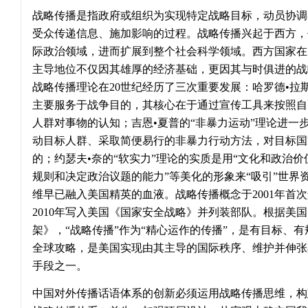
战略传播是指政府或组织为实现特定战略目标，动员协调
受众传递信息、施加影响的过程。战略传播兴起于西方，
际政治领域，进而扩展到整个社会科学领域。西方国家在
主导地位不仅因其雄厚的经济基础，更因其与时俱进的战
战略传播理论在20世纪经历了三次重要发展：哈罗德•拉斯
主要服务于战争目的，其核心在于通过宣传工具来按照自
人群对事物的认知；吉恩•夏普的“非暴力运动”理论进一
动目标人群、采取简便易行的非暴力行动方法，对目标国
的；约瑟夫•奈的“软实力”理论的实质是用“文化和政治
规则和决定政治议题的能力”等美化的形象来“吸引”世界
维早已融入美国精英的血液。战略传播概念于2001年首
2010年写入美国《国家安全战略》并列装部队。根据美
架》，“战略传播”作为“精心运作的传播”，是有目标、
全球攻略，是美国实现由其主导的国际秩序、维护并伸张
手段之一。
中国对外传播话语体系的创新必须运用战略传播思维，构