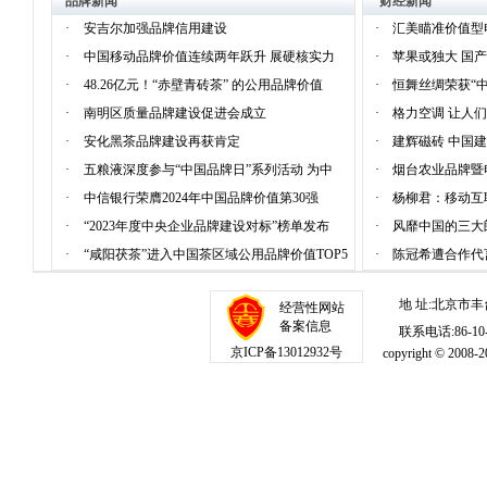
品牌新闻
财经新闻
·
安吉尔加强品牌信用建设
·
汇美瞄准价值型
·
中国移动品牌价值连续两年跃升 展硬核实力
·
苹果或独大 国
·
48.26亿元！“赤壁青砖茶” 的公用品牌价值
·
恒舞丝绸荣获“
·
南明区质量品牌建设促进会成立
·
格力空调 让人
·
安化黑茶品牌建设再获肯定
·
建辉磁砖 中国
·
五粮液深度参与“中国品牌日”系列活动 为中
·
烟台农业品牌暨
·
中信银行荣膺2024年中国品牌价值第30强
·
杨柳君：移动互
·
“2023年度中央企业品牌建设对标”榜单发布
·
风靡中国的三大
·
“咸阳茯茶”进入中国茶区域公用品牌价值TOP5
·
陈冠希遭合作代
地 址:北京市丰
经营性网站
备案信息
联系电话:86-10-1
京ICP备13012932号
copyright © 20