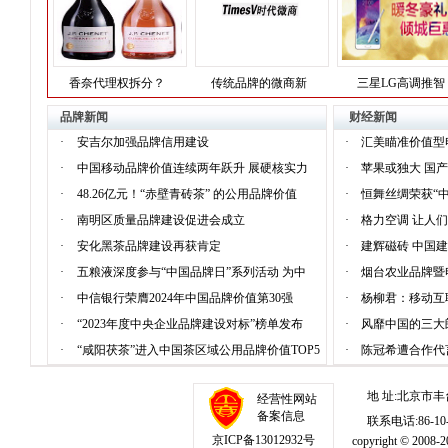
香奈代理权拆分？
传统品牌的微商新
三星LG高调推智
品牌新闻
财经新闻
·
安吉尔加强品牌信用建设
·
汇美瞄准价值型
·
中国移动品牌价值连续两年跃升 展硬核实力
·
苹果或独大 国
·
48.26亿元！“赤壁青砖茶” 的公用品牌价值
·
恒舞丝绸荣获“
·
南明区质量品牌建设促进会成立
·
格力空调 让人
·
安化黑茶品牌建设再获肯定
·
建辉磁砖 中国
·
五粮液深度参与“中国品牌日”系列活动 为中
·
烟台农业品牌暨
·
中信银行荣膺2024年中国品牌价值第30强
·
杨柳君：移动互
·
“2023年度中央企业品牌建设对标”榜单发布
·
风靡中国的三大
·
“咸阳茯茶”进入中国茶区域公用品牌价值TOP5
·
陈冠希遭合作代
地 址:北京市丰
经营性网站
备案信息
联系电话:86-10-1
京ICP备13012932号
copyright © 20