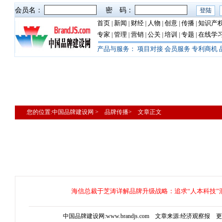
会员名：
密 码：
首页
新闻
财经
人物
创意
传播
知识产
|
|
|
|
|
|
专家
管理
营销
公关
培训
专题
在线学
|
|
|
|
|
|
产品与服务：
项目对接
会员服务
专利商机
您的位置:中国品牌建设网 > 品牌传播> 文章正文
海信总裁于芝涛详解品牌升级战略：追求“人本科技”
中国品牌建设网:www.brandjs.com 文章来源:经济观察报 更新时