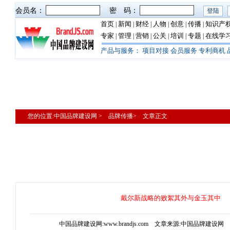
会员名：
密 码：
首页
新闻
财经
人物
创意
传播
知识产
|
|
|
|
|
|
专家
管理
营销
公关
培训
专题
在线学
|
|
|
|
|
|
产品与服务：
项目对接
会员服务
专利商机
您的位置:中国品牌建设网 > 品牌传播> 文章正文
戴尔新战略的败絮其外与金玉其中
中国品牌建设网:www.brandjs.com 文章来源:中国品牌建设网 更新