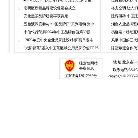
·
48.26亿元！“赤壁青砖茶” 的公用品牌价值
·
恒舞丝绸荣获“
·
南明区质量品牌建设促进会成立
·
格力空调 让人
·
安化黑茶品牌建设再获肯定
·
建辉磁砖 中国
·
五粮液深度参与“中国品牌日”系列活动 为中
·
烟台农业品牌暨
·
中信银行荣膺2024年中国品牌价值第30强
·
杨柳君：移动互
·
“2023年度中央企业品牌建设对标”榜单发布
·
风靡中国的三大
·
“咸阳茯茶”进入中国茶区域公用品牌价值TOP5
·
陈冠希遭合作代
地 址:北京市丰
经营性网站
备案信息
联系电话:86-10-1
京ICP备13012932号
copyright © 20