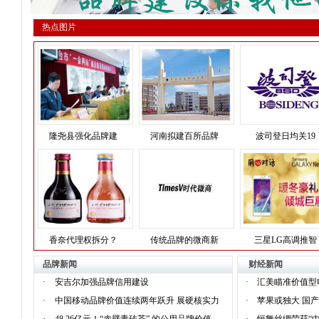
热点图片
隆尧县强化品牌建
河南拟建百所品牌
波司登日均关19
香奈代理权拆分？
传统品牌的微商新
三星LG高调推智
品牌新闻
财经新闻
·
安吉尔加强品牌信用建设
·
汇美瞄准价值型
·
中国移动品牌价值连续两年跃升 展硬核实力
·
苹果或独大 国