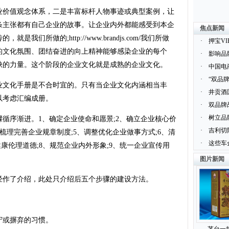
价值观念体系，二是丰富标杆人物事迹或典型案例，让
条主张都有自己企业的故事。让企业内外都能感受到本企
焦点新闻
们所做的;http://www.brandjs.com/我们所做
·
押宝V
的文化氛围、团结奋进的向上精神能够感染企业的每个
·
影响品
缺的力量。这个阶段的企业文化就是成熟的企业文化。
·
中国电
·
“双品
文化手册是不合时宜的。只有当企业文化内涵相当丰
·
井贡酒
以考虑汇编成册。
·
双品牌
·
树立品
序渐进。1、确定企业使命和愿景;2、确立企业核心价
·
吉利切
、梳理完善企业规章制度;5、调整优化企业做事方式;6、清
·
这些车
康伦理道德;8、规范企业内外形象;9、统一企业宣传用
图片新闻
作了介绍，此处只介绍后五个步骤的建设方法。
或摒弃的习惯。