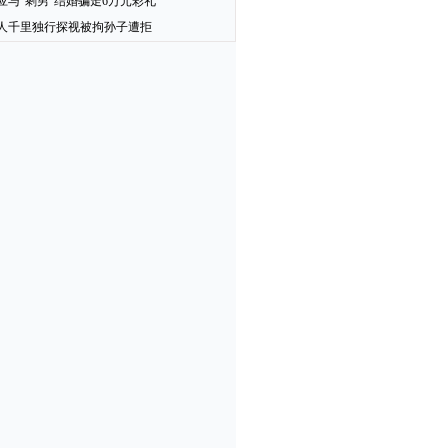
应与“剩男”结婚骗走6万元彩礼
人千里独行探视被拘孙子遭拒