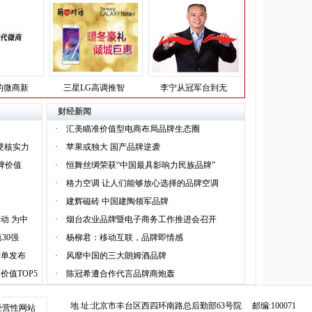
的微商新
三星LG高调推智
李宁从冠军台到无
财经新闻
·
汇美瞄准价值型电商布局品牌生态圈
硬核实力
·
苹果或独大 国产品牌逆袭
品牌价值
·
恒舞丝绸荣获“中国最具影响力民族品牌”
·
格力空调 让人们能够放心选择的品牌空调
·
建辉磁砖 中国建陶领军品牌
动 为中
·
烟台农业品牌暨电子商务工作推进会召开
30强
·
杨柳君：移动互联，品牌即情感
榜单发布
·
风靡中国的三大朗姆酒品牌
价值TOP5
·
陈冠希遭合作代言品牌商炮轰
地 址:北京市丰台区西四环南路总后勤部63号院 邮编:100071
经营性网站