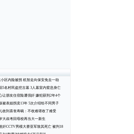
孩小区内险被拐 机智走向保安免去一劫
阳5名村民盗挖古墓 3人墓室内窒息身亡
心让朋友住宿险遭强奸 嫌犯获刑2年4个
女孩被表姐拐卖13年 5次介绍给不同男子
礼收到喜丧寿碗：不收难堪收了难受
2岁大叔考回母校再当大一新生
迷奸CCTV男模大赛亚军致其死亡 被判18