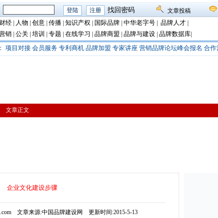
：
找回密码
文章投稿
财经
人物
创意
传播
知识产权
国际品牌
中华老字号
品牌人才
|
|
|
|
|
|
|
|
营销
公关
培训
专题
在线学习
品牌商盟
品牌与建设
品牌数据库
|
|
|
|
|
|
|
|
：
项目对接
会员服务
专利商机
品牌加盟
专家讲座
营销品牌论坛峰会报名
合作
> 文章正文
企业文化建设步骤
js.com 文章来源:中国品牌建设网 更新时间:2015-5-13