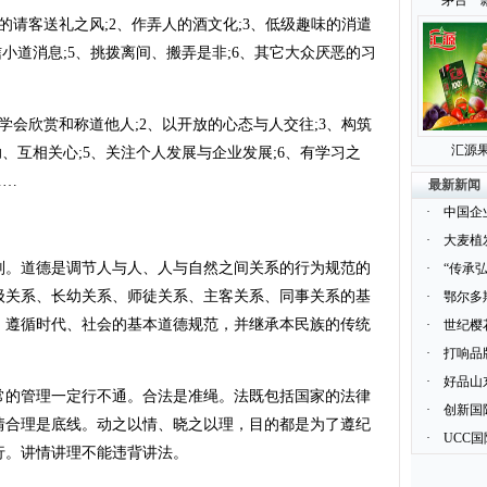
茅台一
客送礼之风;2、作弄人的酒文化;3、低级趣味的消遣
小道消息;5、挑拨离间、搬弄是非;6、其它大众厌恶的习
欣赏和称道他人;2、以开放的心态与人交往;3、构筑
汇源果
、互相关心;5、关注个人发展与企业发展;6、有学习之
……
最新新闻
·
中国企
·
大麦植
。道德是调节人与人、人与自然之间关系的行为规范的
·
“传承
级关系、长幼关系、师徒关系、主客关系、同事关系的基
·
鄂尔多
，遵循时代、社会的基本道德规范，并继承本民族的传统
·
世纪樱
·
打响品
·
好品山
的管理一定行不通。合法是准绳。法既包括国家的法律
·
创新国
情合理是底线。动之以情、晓之以理，目的都是为了遵纪
·
UCC
行。讲情讲理不能违背讲法。