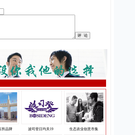
百所品牌
波司登日均关19
生态农业创意市集