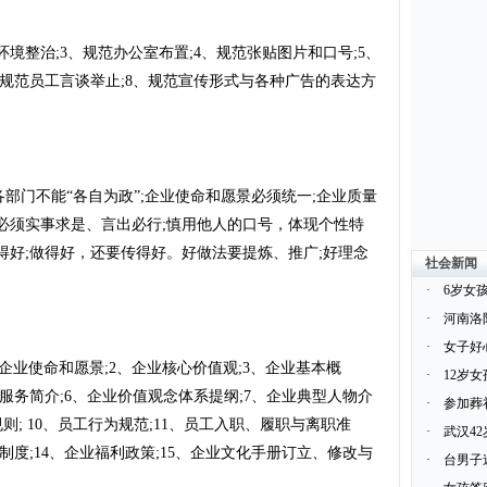
境整治;3、规范办公室布置;4、规范张贴图片和口号;5、
、规范员工言谈举止;8、规范宣传形式与各种广告的表达方
门不能“各自为政”;企业使命和愿景必须统一;企业质量
必须实事求是、言出必行;慎用他人的口号，体现个性特
得好;做得好，还要传得好。好做法要提炼、推广;好理念
社会新闻
·
6岁女
·
河南洛
·
女子好
使命和愿景;2、企业核心价值观;3、企业基本概
·
12岁
和服务简介;6、企业价值观念体系提纲;7、企业典型人物介
·
参加葬
规则; 10、员工行为规范;11、员工入职、履职与离职准
·
武汉4
勤制度;14、企业福利政策;15、企业文化手册订立、修改与
·
台男子