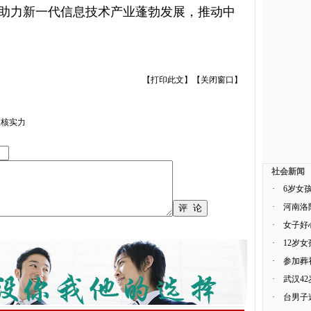
助力新一代信息技术产业蓬勃发展，推动中
【
打印此文
】【
关闭窗口
】
硬核实力
社会新闻
·
6岁女
·
河南洛
·
女子好
·
12岁
·
参加葬
·
武汉4
·
台男子