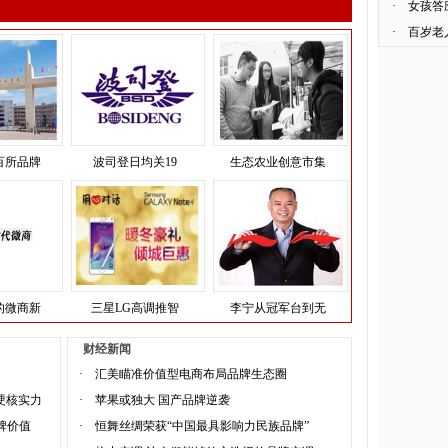
·
女孩答
·
百岁老
百所品牌
波司登日均关19
生态农业创意市集
的微商新
三星LG高调推智
李宁从冠军台到无
财经新闻
·
汇美瞄准价值型电商布局品牌生态圈
硬核实力
·
苹果或独大 国产品牌逆袭
品牌价值
·
恒舞丝绸荣获“中国最具影响力民族品牌”