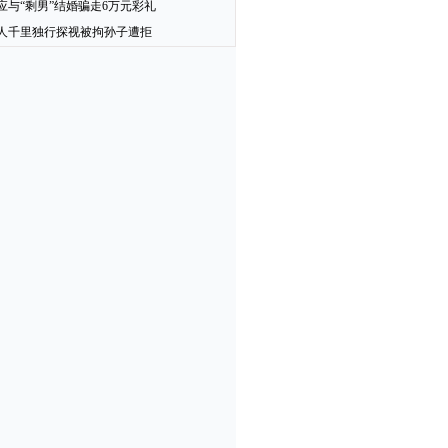
应与“剩男”结婚骗走6万元彩礼
人千里独行探视被拘孙子遭拒