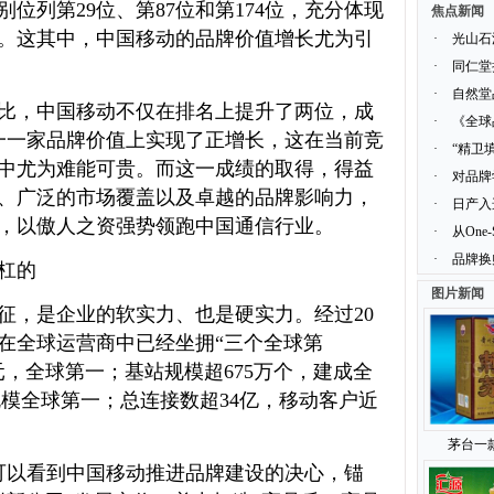
位列第29位、第87位和第174位，充分体现
焦点新闻
。这其中，中国移动的品牌价值增长尤为引
·
光山石
·
同仁堂
·
自然堂
比，中国移动不仅在排名上提升了两位，成
·
《全球
唯一一家品牌价值上实现了正增长，这在当前竞
·
“精卫
中尤为难能可贵。而这一成绩的取得，得益
·
对品牌
、广泛的市场覆盖以及卓越的品牌影响力，
·
日产入
，以傲人之资强势领跑中国通信行业。
·
从One
·
品牌换
杠的
图片新闻
征，是企业的软实力、也是硬实力。经过20
在全球运营商中已经坐拥“三个全球第
，全球第一；基站规模超675万个，建成全
规模全球第一；总连接数超34亿，移动客户近
茅台一
们可以看到中国移动推进品牌建设的决心，锚