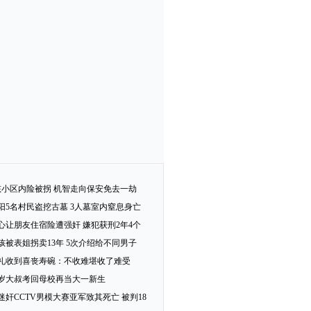
孩小区内险被拐 机智走向保安免去一劫
阳5名村民盗挖古墓 3人墓室内窒息身亡
心让朋友住宿险遭强奸 嫌犯获刑2年4个
女孩被表姐拐卖13年 5次介绍给不同男子
礼收到喜丧寿碗：不收难堪收了难受
2岁大叔考回母校再当大一新生
迷奸CCTV男模大赛亚军致其死亡 被判18