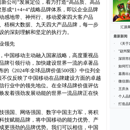
创新公司”发展定位，着力打造“高品质、高品
形成“1+4+4”战略品牌体系，即以企业品牌
动感地带、神州行、移动爱家四大客户品
、梧桐大数据、九天四大产品品牌，每一步
汇源果
设的深刻理解和坚定的执行力。
最新新闻
业领先
·
《关于
·
“赵州
，中国移动主动融入国家战略，高度重视品
·
深圳市
品牌引领行动，加快建设世界一流的卓著品
·
如何打
此前发布的《2024年全球品牌价值500强》中位列全
·
嘉善出
绩不仅反映了中国移动在品牌建设方面的卓越
·
微信朋
信行业中的领先地位。在全球品牌价值评估
·
王庆永
焕发着强劲发展动能的世界一流品牌正在快
·
个人品
·
打造品
技强国、网络强国、数字中国主力军，将积
科技赋能品牌，将中国移动的能力优势、产
成更强劲的品牌优势。我们可以相信，中国