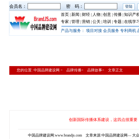
会员名：
密 码：
首页
新闻
财经
人物
创意
传播
知识产
|
|
|
|
|
|
专家
管理
营销
公关
培训
专题
在线学
|
|
|
|
|
|
产品与服务：
项目对接
会员服务
专利商机
您的位置: 中国品牌建设网 > 品牌传播> 品牌故事> 文章正文
创新国际传播体系建设，这四点很重要
中国品牌建设网:www.brandjs.com 文章来源:中国品牌建设网— 大众报