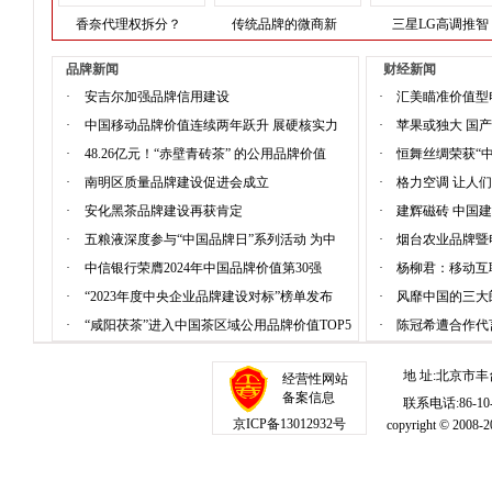
香奈代理权拆分？
传统品牌的微商新
三星LG高调推智
品牌新闻
财经新闻
·
安吉尔加强品牌信用建设
·
汇美瞄准价值型
·
中国移动品牌价值连续两年跃升 展硬核实力
·
苹果或独大 国
·
48.26亿元！“赤壁青砖茶” 的公用品牌价值
·
恒舞丝绸荣获“
·
南明区质量品牌建设促进会成立
·
格力空调 让人
·
安化黑茶品牌建设再获肯定
·
建辉磁砖 中国
·
五粮液深度参与“中国品牌日”系列活动 为中
·
烟台农业品牌暨
·
中信银行荣膺2024年中国品牌价值第30强
·
杨柳君：移动互
·
“2023年度中央企业品牌建设对标”榜单发布
·
风靡中国的三大
·
“咸阳茯茶”进入中国茶区域公用品牌价值TOP5
·
陈冠希遭合作代
地 址:北京市丰
经营性网站
备案信息
联系电话:86-10-1
京ICP备13012932号
copyright © 20