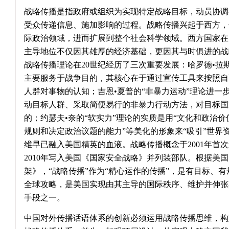
战略传播是指政府或组织为实现特定战略目标，动员协调
受众传递信息、施加影响的过程。战略传播兴起于西方，
际政治领域，进而扩展到整个社会科学领域。西方国家在
主导地位不仅因其雄厚的经济基础，更因其与时俱进的战
战略传播理论在20世纪经历了三次重要发展：哈罗德•拉斯
主要服务于战争目的，其核心在于通过宣传工具来按照自
人群对事物的认知；吉恩•夏普的“非暴力运动”理论进一
动目标人群、采取简便易行的非暴力行动方法，对目标国
的；约瑟夫•奈的“软实力”理论的实质是用“文化和政治
规则和决定政治议题的能力”等美化的形象来“吸引”世界
维早已融入美国精英的血液。战略传播概念于2001年首
2010年写入美国《国家安全战略》并列装部队。根据美
架》，“战略传播”作为“精心运作的传播”，是有目标、
全球攻略，是美国实现由其主导的国际秩序、维护并伸张
手段之一。
中国对外传播话语体系的创新必须运用战略传播思维，构