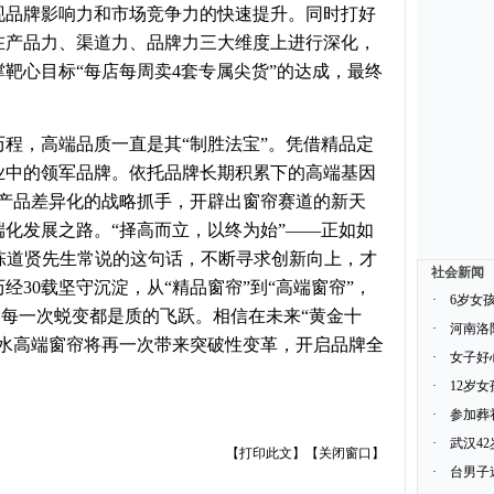
现品牌影响力和市场竞争力的快速提升。同时打好
在产品力、渠道力、品牌力三大维度上进行深化，
靶心目标“每店每周卖4套专属尖货”的达成，最终
程，高端品质一直是其“制胜法宝”。凭借精品定
业中的领军品牌。依托品牌长期积累下的高端基因
为产品差异化的战略抓手，开辟出窗帘赛道的新天
化发展之路。“择高而立，以终为始”——正如如
陈道贤先生常说的这句话，不断寻求创新向上，才
社会新闻
30载坚守沉淀，从“精品窗帘”到“高端窗帘”，
·
6岁女
”，每一次蜕变都是质的飞跃。相信在未来“黄金十
·
河南洛
得水高端窗帘将再一次带来突破性变革，开启品牌全
·
女子好
·
12岁
·
参加葬
·
武汉4
【
打印此文
】【
关闭窗口
】
·
台男子