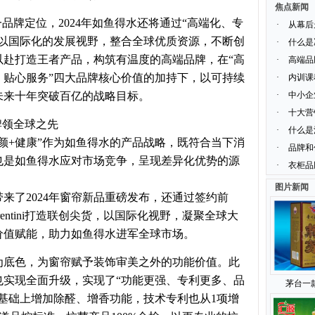
焦点新闻
品牌定位，2024年如鱼得水还将通过“高端化、专
·
从幕后
，以国际化的发展视野，整合全球优质资源，不断创
·
什么是
以赴打造王者产品，构筑有温度的高端品牌，在“高
·
高端品
、贴心服务”四大品牌核心价值的加持下，以可持续
·
内训课
未来十年突破百亿的战略目标。
·
中小企
·
十大营
牌领全球之先
·
什么是
颜+健康”作为如鱼得水的产品战略，既符合当下消
·
品牌和
也是如鱼得水应对市场竞争，呈现差异化优势的源
·
衣柜品
图片新闻
来了2024年窗帘新品重磅发布，还通过签约前
 Sorrentini打造联创尖货，以国际化视野，凝聚全球大
价值赋能，助力如鱼得水进军全球市场。
为底色，为窗帘赋予装饰审美之外的功能价值。此
准也实现全面升级，实现了“功能更强、专利更多、品
茅台一
基础上增加除醛、增香功能，技术专利也从1项增