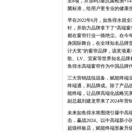
至8项，并加码3重抗菌检测+1
菌标准，给用户更专业的健康
早在2022年6月，如鱼得水
针，并助力品牌拿下了“高端窗
都在窗帘行业一骑绝尘。在今
身国际舞台，在全球知名品牌竞
计大奖”的窗帘品牌，该奖项素
歌、LV、宜家等世界知名品
鱼得水高端窗帘作为中国品牌
三大营销战役战备，赋能终端
终端通，则品牌成。除了产品
能终端，让品牌高端化战略完
副总裁刘建龙带来了2024年
未来如鱼得水将围绕引爆中高
击，赢战2024。以中高端新
超级样板店，赋能终端形象升