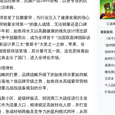
4道品控标准，抗菌产品100%全检，以更专业的抗
生活体验。
就全球首发了抗菌窗帘，为行业注入了健康发展的强心
帘销量全球第一”的傲人成绩，无论销量还是口碑
汇源果
年年初，如鱼得水又以高颜健康的领先设计理念跻
最新新闻
争中脱颖而出，成为全球首个 “法国双面神国际设
·
《关于
有设计界三大“奥斯卡”大奖之一之称，苹果、谷
·
“赵州
牌都曾获得该奖项，其分量可见一斑。这也意味着如
·
深圳市
代表走出了国门，进入全球化市场。
·
如何打
·
嘉善出
业绩增长
·
微信朋
战略的打磨，品牌战略升级下的如鱼得水要如何赋
·
王庆永
美落地？借品牌升级之势，如鱼得水高端窗帘营销
·
个人品
营销重点战役战备规划的分享。
·
打造品
端新小区、超级样板店、招优商三大战役进行主攻
小区作为流量入口，精准锁定高效转化人群，并打造
级，形成经销商极具竞争力的盈利模式闭环，从而