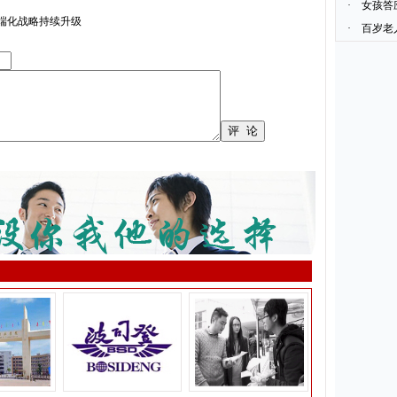
·
女孩答
高端化战略持续升级
·
百岁老