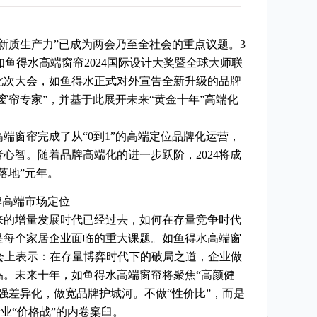
新质生产力”已成为两会乃至全社会的重点议题。3
”如鱼得水高端窗帘2024国际设计大奖暨全球大师联
此次大会，如鱼得水正式对外宣告全新升级的品牌
窗帘专家”，并基于此展开未来“黄金十年”高端化
高端窗帘完成了从“0到1”的高端定位品牌化运营，
心智。随着品牌高端化的进一步跃阶，2024将成
落地”元年。
牌高端市场定位
来的增量发展时代已经过去，如何在存量竞争时代
是每个家居企业面临的重大课题。如鱼得水高端窗
会上表示：在存量博弈时代下的破局之道，企业做
临。未来十年，如鱼得水高端窗帘将聚焦“高颜健
强差异化，做宽品牌护城河。不做“性价比”，而是
行业“价格战”的内卷窠臼。