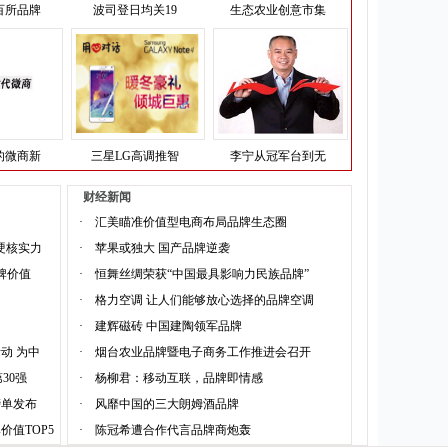
百所品牌
波司登日均关19
生态农业创意市集
的微商新
三星LG高调推智
李宁从冠军台到无
财经新闻
·
汇美瞄准价值型电商布局品牌生态圈
硬核实力
·
苹果或独大 国产品牌逆袭
品牌价值
·
恒舞丝绸荣获“中国最具影响力民族品牌”
·
格力空调 让人们能够放心选择的品牌空调
·
建辉磁砖 中国建陶领军品牌
动 为中
·
烟台农业品牌暨电子商务工作推进会召开
30强
·
杨柳君：移动互联，品牌即情感
榜单发布
·
风靡中国的三大朗姆酒品牌
价值TOP5
·
陈冠希遭合作代言品牌商炮轰