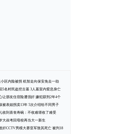
孩小区内险被拐 机智走向保安免去一劫
阳5名村民盗挖古墓 3人墓室内窒息身亡
心让朋友住宿险遭强奸 嫌犯获刑2年4个
女孩被表姐拐卖13年 5次介绍给不同男子
礼收到喜丧寿碗：不收难堪收了难受
2岁大叔考回母校再当大一新生
迷奸CCTV男模大赛亚军致其死亡 被判18