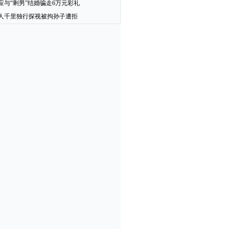
应与“剩男”结婚骗走6万元彩礼
人千里独行探视被拘孙子遭拒