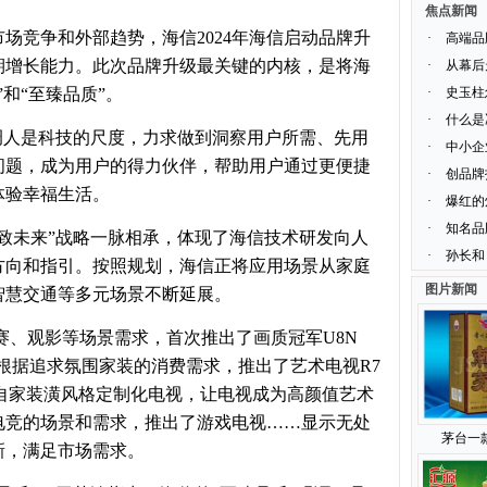
焦点新闻
场竞争和外部趋势，海信2024年海信启动品牌升
·
高端品
期增长能力。此次品牌升级最关键的内核，是将海
·
从幕后
和“至臻品质”。
·
史玉柱
·
什么是
调人是科技的尺度，力求做到洞察用户所需、先用
·
中小企
问题，成为用户的得力伙伴，帮助用户通过更便捷
·
创品牌
体验幸福生活。
·
爆红的
·
知名品
致未来”战略一脉相承，体现了海信技术研发向人
·
孙长和
方向和指引。按照规划，海信正将应用场景从家庭
图片新闻
智慧交通等多元场景不断延展。
赛、观影等场景需求，首次推出了画质冠军U8N
；根据追求氛围家装的消费需求，推出了艺术电视R7
自家装潢风格定制化电视，让电视成为高颜值艺术
电竞的场景和需求，推出了游戏电视……显示无处
茅台一
新，满足市场需求。