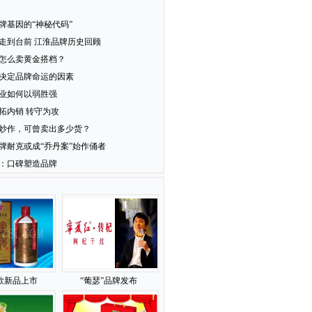
牌基因的“神秘代码”
走到台前 江淮品牌历史回顾
怎么卖黄金搭档？
决定品牌命运的因素
业如何以弱胜强
拓内销 转守为攻
炒作，可曾卖出多少货？
牌耐克或成“乔丹案”始作俑者
：口碑塑造品牌
款新品上市
“葡瑟”品牌发布