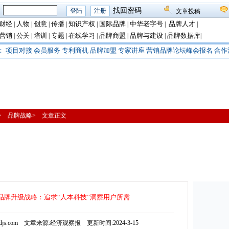
：
找回密码
文章投稿
财经
人物
创意
传播
知识产权
国际品牌
中华老字号
品牌人才
|
|
|
|
|
|
|
|
营销
公关
培训
专题
在线学习
品牌商盟
品牌与建设
品牌数据库
|
|
|
|
|
|
|
|
：
项目对接
会员服务
专利商机
品牌加盟
专家讲座
营销品牌论坛峰会报名
合作
播> 品牌战略> 文章正文
品牌升级战略：追求“人本科技”洞察用户所需
djs.com 文章来源:经济观察报 更新时间:2024-3-15