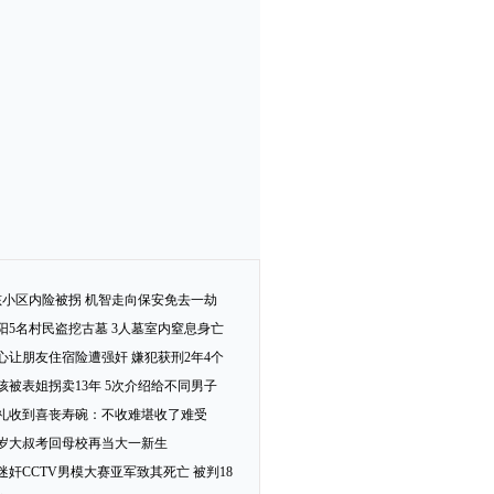
孩小区内险被拐 机智走向保安免去一劫
阳5名村民盗挖古墓 3人墓室内窒息身亡
心让朋友住宿险遭强奸 嫌犯获刑2年4个
女孩被表姐拐卖13年 5次介绍给不同男子
礼收到喜丧寿碗：不收难堪收了难受
2岁大叔考回母校再当大一新生
迷奸CCTV男模大赛亚军致其死亡 被判18