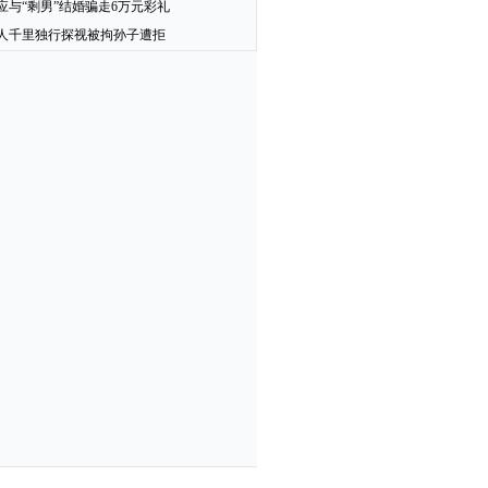
应与“剩男”结婚骗走6万元彩礼
人千里独行探视被拘孙子遭拒