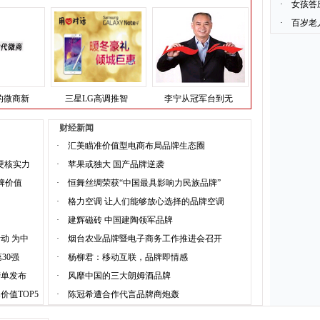
·
女孩答
·
百岁老
的微商新
三星LG高调推智
李宁从冠军台到无
财经新闻
·
汇美瞄准价值型电商布局品牌生态圈
硬核实力
·
苹果或独大 国产品牌逆袭
品牌价值
·
恒舞丝绸荣获“中国最具影响力民族品牌”
·
格力空调 让人们能够放心选择的品牌空调
·
建辉磁砖 中国建陶领军品牌
动 为中
·
烟台农业品牌暨电子商务工作推进会召开
30强
·
杨柳君：移动互联，品牌即情感
榜单发布
·
风靡中国的三大朗姆酒品牌
价值TOP5
·
陈冠希遭合作代言品牌商炮轰