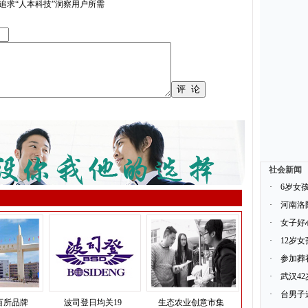
：追求“人本科技”洞察用户所需
社会新闻
·
6岁女
·
河南洛
·
女子好
·
12岁
·
参加葬
·
武汉4
·
台男子
百所品牌
波司登日均关19
生态农业创意市集