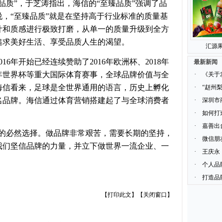
品质”，于芝涛指出，海信的“至臻品质”强调了品
，“至臻品质”就是在坚持高于行业标准的质量基
计和质感进行极致打磨，从单一的质量升级到全方
追求美好生活、享受品质人生的渴望。
汇源果
6年开始已经连续赞助了2016年欧洲杯、2018年
最新新闻
22年世界杯等重大国际体育赛事，全球品牌价值与全
·
《关于
海信看来，足球是全世界通用的语言，历史上孵化
·
“赵州
名品牌。海信通过体育营销搭建起了与全球消费者
·
深圳市
·
如何打
·
嘉善出
业的必然选择。做品牌非常艰苦，需要长期的坚持，
·
微信朋
我们坚信品牌的力量，并立下做世界一流企业、一
·
王庆永
·
个人品
·
打造品
【
打印此文
】【
关闭窗口
】