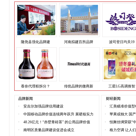
隆尧县强化品牌建
河南拟建百所品牌
波司登日均关19
香奈代理权拆分？
传统品牌的微商新
三星LG高调推智
品牌新闻
财经新闻
·
安吉尔加强品牌信用建设
·
汇美瞄准价值型
·
中国移动品牌价值连续两年跃升 展硬核实力
·
苹果或独大 国
·
48.26亿元！“赤壁青砖茶” 的公用品牌价值
·
恒舞丝绸荣获“
·
南明区质量品牌建设促进会成立
·
格力空调 让人