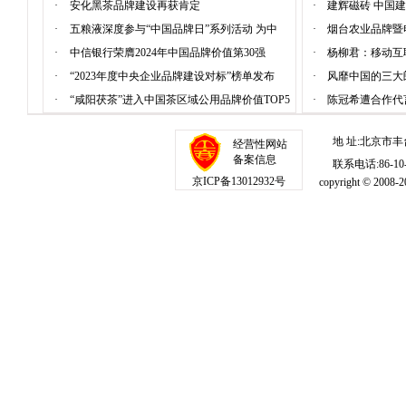
·
安化黑茶品牌建设再获肯定
·
建辉磁砖 中国
·
五粮液深度参与“中国品牌日”系列活动 为中
·
烟台农业品牌暨
·
中信银行荣膺2024年中国品牌价值第30强
·
杨柳君：移动互
·
“2023年度中央企业品牌建设对标”榜单发布
·
风靡中国的三大
·
“咸阳茯茶”进入中国茶区域公用品牌价值TOP5
·
陈冠希遭合作代
地 址:北京市丰
经营性网站
备案信息
联系电话:86-10-1
京ICP备13012932号
copyright © 20