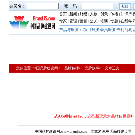
会员名：
密 码：
首页
新闻
财经
人物
创意
传播
知识产
|
|
|
|
|
|
专家
管理
营销
公关
培训
专题
在线学
|
|
|
|
|
|
产品与服务：
项目对接
会员服务
专利商机
您的位置: 中国品牌建设网 > 品牌传播> 品牌故事> 文章正文
从iOS9到iPad Pro，这些新玩意对品牌传播意
中国品牌建设网:www.brandjs.com 文章来源:中国品牌建设网 更新