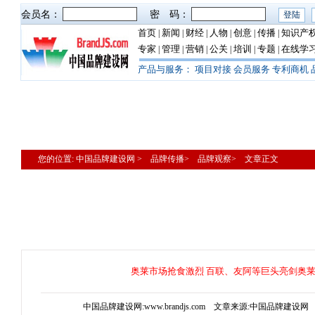
会员名：
密 码：
首页
新闻
财经
人物
创意
传播
知识产
|
|
|
|
|
|
专家
管理
营销
公关
培训
专题
在线学
|
|
|
|
|
|
产品与服务：
项目对接
会员服务
专利商机
您的位置: 中国品牌建设网 > 品牌传播> 品牌观察> 文章正文
奥莱市场抢食激烈 百联、友阿等巨头亮剑奥
中国品牌建设网:www.brandjs.com 文章来源:中国品牌建设网 更