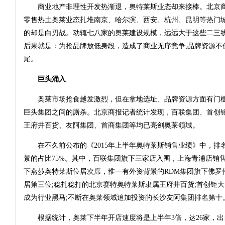
商业地产非理性开发热渐退，奥特莱斯业态却来接棒。北京商
零售热土奥莱业态扎堆南京、哈尔滨、西安、杭州、昆明等热门
的却是白刃战。动辄七八家的奥莱建设规模，远远大于这些二三
后果就是：为抢品牌放低身段，造成了商业无序竞争;品牌资源不
尾。
巨头涌入
奥莱市场抢食越发激烈，但在拿地选址、品牌资源方面有门槛
巨头集团之间的厮杀。北京商报记者统计发现，百联集团、首创钜
王府井百货、友阿集团、首商集团等均已亮剑奥莱领域。
在不久前公布的《2015年上半年奥特莱斯销售业绩》中，排名
景的占比75%。其中，百联集团旗下三家店入围，上海青浦店销售达
下燕莎奥特莱斯位居次席，惟一有外资背景的RDM集团旗下佛罗
居第三位;稳扎稳打的北京赛特奥特莱斯隶属王府井百货;首创钜大
成为行业黑马;不断在奥莱领域追加投资的长沙友阿集团排名第十
根据统计，奥莱下半年开店速度将是上半年3倍，达26家，出自