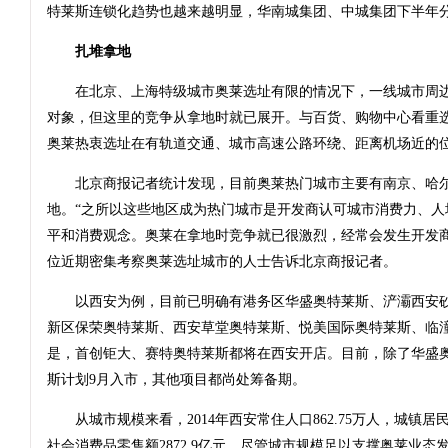
特莱斯连锁化趋势也越来越明显，华南城集团、中城集团下半年
扎堆拿地
在北京、上海特级城市奥莱选址有限的情况下，一线城市周边
对象，但这里的竞争从拿地时就已展开。与百货、购物中心看重
奥莱热衷选址在有轨道交通、城市高速公路环绕、距离机场近的
北京商报记者统计发现，目前奥莱热门城市主要有南京、哈尔
地。“之所以这些地区成为热门城市是开发商认可城市消费力、人
平和消费观念。奥莱在拿地时竞争就已很激烈，经常会发生开发商
位近期密集考察奥莱选址城市的人士告诉北京商报记者。
以西安为例，目前已明确有港务区华盛奥特莱斯、浐灞西安砂
新区保荣奥特莱斯、西安草堂奥特莱斯、悦美国际奥特莱斯、临潼
是，首创钜大、赛特奥特莱斯都将在西安开店。目前，除了华盛奥
斯计划9月入市，其他项目都尚处筹备期。
从城市规模来看，2014年西安常住人口862.75万人，城镇居民
社会消费品零售额2872.9亿元。尽管城市规模足以支撑奥莱业