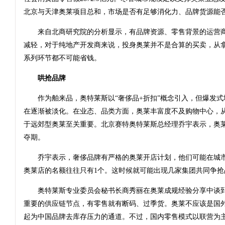
北京与天津奥莱项目总和，市场是否有足够消化力、品牌货源能
来自北商研究院的分析显示，有品牌资源、零售背景的运营商
减轻，对于纯地产开发商来说，投身奥莱并不是合算的买卖，从
系列环节都不可能省钱。
哄抢品牌
作为舶来品，奥特莱斯以“奢侈品+折扣”概念引入，但爆发式
在逐渐被淡化。在业态、品类方面，奥莱丰富度不及购物中心，
于远郊型奥莱至关重要。北京赛特奥特莱斯总经理乔宇表示，奥
夺期。
乔宇表示，奢侈品牌有严格的奥莱开店计划，他们可能在城市
奥莱店的名额往往只有1个。这时候就可能出现几家集团共同争抢
奥特莱斯专业委员会秘书长商秀丽在奥莱成规经验分享中谈到
重要的供应链节点，有零售就有断码、过季货。奥莱不应该是国
起为中国品牌去库存压力的通道。不过，国内零售模式以联营为