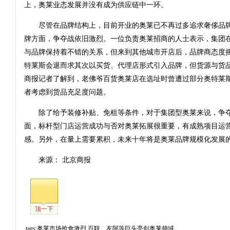
上，奥莱业态发展并没有成为供应链中一环。
尽管在品牌结构上，目前开业的奥莱已不再过多追求奢侈品牌
牌方面，争夺战依旧激烈。一位负责奥莱招商的人士表示，集团
与品牌保持着不错的关系，但来到其他城市开店后，品牌商态度
特莱斯会退而求其次以买货、代理店形式引入品牌，但货源与货
商报记者了解到，老佛爷百货奥莱店在选址时曾遭过部分奥特莱
者考虑到货品充足度问题。
除了给予装修补贴、免租等条件，对于集团型奥莱来说，争夺
面，标杆型门店运营成功与否对奥莱拓展很重要，有成熟项目运
感。另外，在量上需要累积，未来十年将是奥莱品牌规模化发展
来源： 北京商报
顶一下
tags:奥莱市场抢食激烈 百联、友阿等巨头亮剑奥莱领域