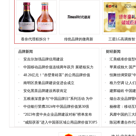
香奈代理权拆分？
传统品牌的微商新
三星LG高调推智
品牌新闻
财经新闻
·
安吉尔加强品牌信用建设
·
汇美瞄准价值型
·
中国移动品牌价值连续两年跃升 展硬核实力
·
苹果或独大 国
·
48.26亿元！“赤壁青砖茶” 的公用品牌价值
·
恒舞丝绸荣获“
·
南明区质量品牌建设促进会成立
·
格力空调 让人
·
安化黑茶品牌建设再获肯定
·
建辉磁砖 中国
·
五粮液深度参与“中国品牌日”系列活动 为中
·
烟台农业品牌暨
·
中信银行荣膺2024年中国品牌价值第30强
·
杨柳君：移动互
·
“2023年度中央企业品牌建设对标”榜单发布
·
风靡中国的三大
·
“咸阳茯茶”进入中国茶区域公用品牌价值TOP5
·
陈冠希遭合作代