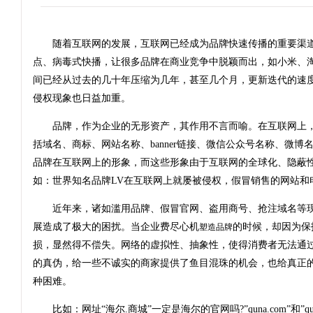
随着互联网的发展，互联网已经成为品牌快速传播的重要渠道
点、病毒式快播，让很多品牌在商业竞争中脱颖而出，如小米、
间已经从过去的几十年压缩为几年，甚至几个月，更新迭代的速
侵权现象也日益加重。
品牌，作为企业的无形资产，其作用不言而喻。在互联网上，
括域名、商标、网站名称、banner链接、微信公众号名称、微
品牌在互联网上的形象，而这些形象由于互联网的全球化、隐蔽
如：世界知名品牌LV在互联网上就屡被侵权，假冒销售的网站和
近年来，诸如滥用品牌、假冒官网、盗用商号、抢注域名等现
展造成了极大的困扰。当企业费尽心机
的时候，却因为保
塑造品牌
损，显然得不偿失。网络的虚拟性、抽象性，使得消费者无法通
的真伪，给一些不诚实的商家提供了鱼目混珠的机会，也给真正
种困难。
比如：网址“海尔.商城”一定是海尔的官网吗?”quna.com”和”qu