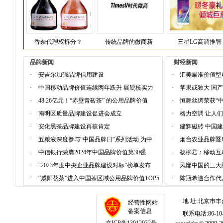
香奈代理权拆分？
传统品牌的微商新
三星LG高调推智
品牌新闻
财经新闻
·
安吉尔加强品牌信用建设
·
汇美瞄准价值型
·
中国移动品牌价值连续两年跃升 展硬核实力
·
苹果或独大 国
·
48.26亿元！“赤壁青砖茶” 的公用品牌价值
·
恒舞丝绸荣获“
·
南明区质量品牌建设促进会成立
·
格力空调 让人
·
安化黑茶品牌建设再获肯定
·
建辉磁砖 中国
·
五粮液深度参与“中国品牌日”系列活动 为中
·
烟台农业品牌暨
·
中信银行荣膺2024年中国品牌价值第30强
·
杨柳君：移动互
·
“2023年度中央企业品牌建设对标”榜单发布
·
风靡中国的三大
·
“咸阳茯茶”进入中国茶区域公用品牌价值TOP5
·
陈冠希遭合作代
地 址:北京市丰
经营性网站
备案信息
联系电话:86-10-1