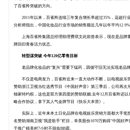
了百雀羚突破的方向。
2011年以来，百雀羚连续三年复合增长率超过35%，远超行
分析师指出，中国化妆品行业市场的销售额近几年以年平均12.9
上海百雀羚集团总经理助理费琪文此前曾表示，现在是品牌重
牌回归青春活力状态。
转型谋突破 今年120亿零售目标
老品牌化妆品的“复兴”需要下猛药，因循守旧无法实现老品牌
不仅是电商发力，百雀羚近来一直大动作不断，以电视娱乐营销
赞助浙江卫视当红选秀节目《中国好声音》第三季后，公司再次斥
独家特约权，这也是双方第四度的赞助联姻;去年12月百雀羚还以1
略合作协议，拿下其人气金牌节目《快乐大本营》。
实际上，近年来本土日化品牌在电视娱乐营销方面都大手笔投
名赞助湖南卫视“我是歌手”栏目，幸美股份1070万购得“中国好
于推广植美村7小时不脱妆BB霜。