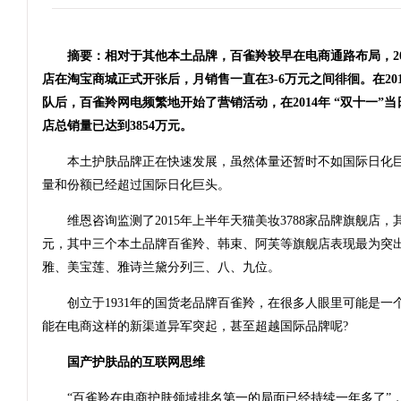
摘要：相对于其他本土品牌，百雀羚较早在电商通路布局，201
店在淘宝商城正式开张后，月销售一直在3-6万元之间徘徊。在20
队后，百雀羚网电频繁地开始了营销活动，在2014年 “双十一”
店总销量已达到3854万元。
本土护肤品牌正在快速发展，虽然体量还暂时不如国际日化巨
量和份额已经超过国际日化巨头。
维恩咨询监测了2015年上半年天猫美妆3788家品牌旗舰店，其上
元，其中三个本土品牌百雀羚、韩束、阿芙等旗舰店表现最为突出
雅、美宝莲、雅诗兰黛分列三、八、九位。
创立于1931年的国货老品牌百雀羚，在很多人眼里可能是一
能在电商这样的新渠道异军突起，甚至超越国际品牌呢?
国产护肤品的互联网思维
“百雀羚在电商护肤领域排名第一的局面已经持续一年多了”，