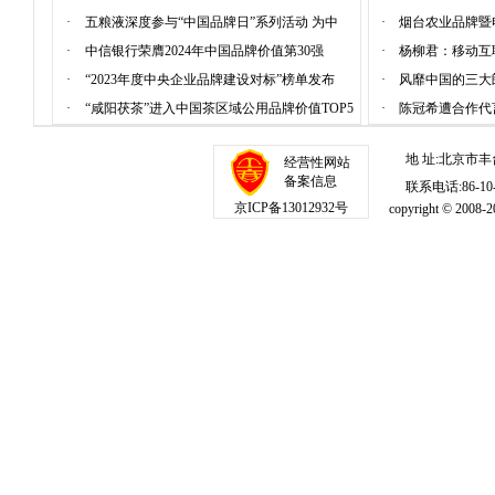
·
五粮液深度参与“中国品牌日”系列活动 为中
·
烟台农业品牌暨
·
中信银行荣膺2024年中国品牌价值第30强
·
杨柳君：移动互
·
“2023年度中央企业品牌建设对标”榜单发布
·
风靡中国的三大
·
“咸阳茯茶”进入中国茶区域公用品牌价值TOP5
·
陈冠希遭合作代
地 址:北京市丰
经营性网站
备案信息
联系电话:86-10-1
京ICP备13012932号
copyright © 20