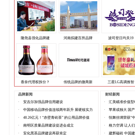
隆尧县强化品牌建
河南拟建百所品牌
波司登日均关19
香奈代理权拆分？
传统品牌的微商新
三星LG高调推智
品牌新闻
财经新闻
·
安吉尔加强品牌信用建设
·
汇美瞄准价值型
·
中国移动品牌价值连续两年跃升 展硬核实力
·
苹果或独大 国
·
48.26亿元！“赤壁青砖茶” 的公用品牌价值
·
恒舞丝绸荣获“
·
南明区质量品牌建设促进会成立
·
格力空调 让人
·
安化黑茶品牌建设再获肯定
·
建辉磁砖 中国