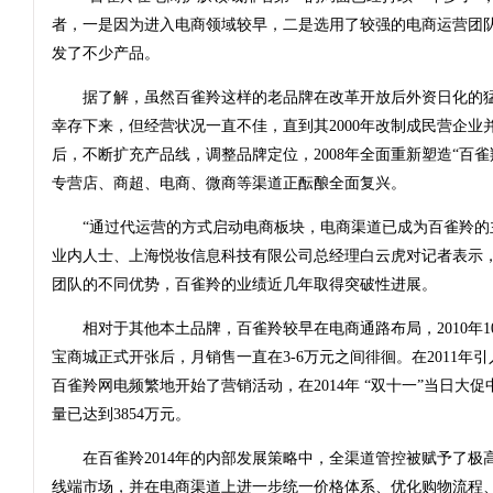
者，一是因为进入电商领域较早，二是选用了较强的电商运营团
发了不少产品。
据了解，虽然百雀羚这样的老品牌在改革开放后外资日化的猛
幸存下来，但经营状况一直不佳，直到其2000年改制成民营企业
后，不断扩充产品线，调整品牌定位，2008年全面重新塑造“百
专营店、商超、电商、微商等渠道正酝酿全面复兴。
“通过代运营的方式启动电商板块，电商渠道已成为百雀羚的主
业内人士、上海悦妆信息科技有限公司总经理白云虎对记者表示
团队的不同优势，百雀羚的业绩近几年取得突破性进展。
相对于其他本土品牌，百雀羚较早在电商通路布局，2010年10
宝商城正式开张后，月销售一直在3-6万元之间徘徊。在2011年
百雀羚网电频繁地开始了营销活动，在2014年 “双十一”当日大
量已达到3854万元。
在百雀羚2014年的内部发展策略中，全渠道管控被赋予了极
线端市场，并在电商渠道上进一步统一价格体系、优化购物流程