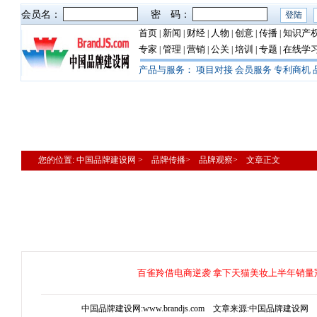
会员名：
密 码：
首页
新闻
财经
人物
创意
传播
知识产
|
|
|
|
|
|
专家
管理
营销
公关
培训
专题
在线学
|
|
|
|
|
|
产品与服务：
项目对接
会员服务
专利商机
您的位置: 中国品牌建设网 > 品牌传播> 品牌观察> 文章正文
百雀羚借电商逆袭 拿下天猫美妆上半年销量
中国品牌建设网:www.brandjs.com 文章来源:中国品牌建设网 更新