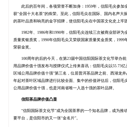
此后的百年间，各项荣誉不断加身：1959年，信阳毛尖参加
获“全国十大名茶”的殊荣。至此，信阳毛尖在国际、国内名声大
的茶叶品质和响亮的金字招牌，使信阳毛尖在中国茶文化史上牢
1982年、1986年和1990年，信阳毛尖连续三次被商业部评为
质量奖银质奖，1990年信阳毛尖又荣获国家质量奖金质奖，199
荣获金奖。
100周年的后的今天，在第23届中国信阳国际茶文化节举办前夕
用品牌价值十强发布与授牌仪式上传来喜讯：信阳毛尖以55.73
区域公用品牌价值十强”第三名，位居普洱茶品牌之前、西湖龙井品
年起对茶叶区域品牌进行比较全面、集中的价值评估后，信阳毛尖
公用品牌价值十强，也是河南省唯一入选十强的茶叶品牌。
信阳茶品牌价值凸显
“信阳国际茶文化节”成为全国茶界的一个知名品牌，成为推动
要平台，是信阳市的又一张“金名片”。