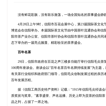
没有鲜花彩旗，没有鼓乐激荡，一场全国知名的茶事盛会静静
4月28日上午9时，信阳市百花会展中心，第23届国际茶文化节暨
博览会在信阳举办。本届国际茶文化节由中国茶叶流通协会和信
阳市茶产业办公室、信阳市茶叶协会和信阳市茶叶流通协会共同
态下举办的一届亮点频显、精彩纷呈的茶界盛会。
百年名茶
29日，信阳市政府在百花之声三楼多功能厅举行信阳毛尖茶
100周年座谈会。座谈会以“百年名茶百年名牌持续发展”为主题
有关茶行业组织和政府部门领导，信阳毛尖创制发展过程的亲历
百年发展历程。
据《信阳工商历史特产资料》记载：“1915年信阳毛尖经该会
质奖状与奖章。”素享盛誉、声名远播、历史上即为贡茶的信阳茶
品之列，占据了一席之地。