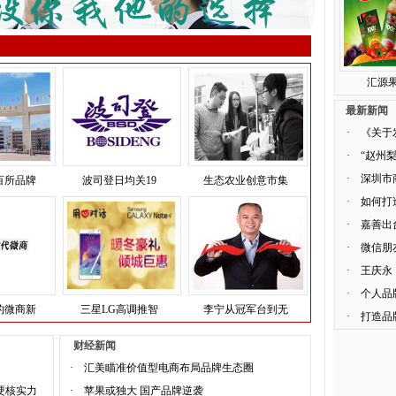
汇源果
最新新闻
·
《关于
·
“赵州
·
深圳市
百所品牌
波司登日均关19
生态农业创意市集
·
如何打
·
嘉善出
·
微信朋
·
王庆永
·
个人品
的微商新
三星LG高调推智
李宁从冠军台到无
·
打造品
财经新闻
·
汇美瞄准价值型电商布局品牌生态圈
硬核实力
·
苹果或独大 国产品牌逆袭