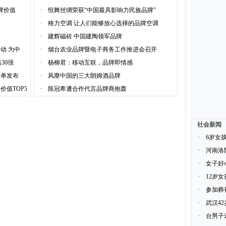
品牌价值
·
恒舞丝绸荣获“中国最具影响力民族品牌”
·
格力空调 让人们能够放心选择的品牌空调
·
建辉磁砖 中国建陶领军品牌
动 为中
·
烟台农业品牌暨电子商务工作推进会召开
30强
·
杨柳君：移动互联，品牌即情感
榜单发布
·
风靡中国的三大朗姆酒品牌
价值TOP5
·
陈冠希遭合作代言品牌商炮轰
社会新闻
·
6岁女
·
河南洛
·
女子好
·
12岁
·
参加葬
·
武汉4
·
台男子