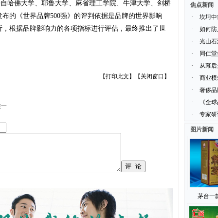
顾问来自哈佛大学、耶鲁大学、麻省理工学院、牛津大学、剑桥
焦点新闻
布的《世界品牌500强》的评判依据是品牌的世界影响
·
坎坷中
析，根据品牌影响力的各项指标进行评估，最终推出了世
·
如何防
·
光山石
·
同仁堂
·
从幕后
【
打印此文
】【
关闭窗口
】
·
商业模
·
奢侈品
·
《全球
唯一
·
专家研
图片新闻
茅台一