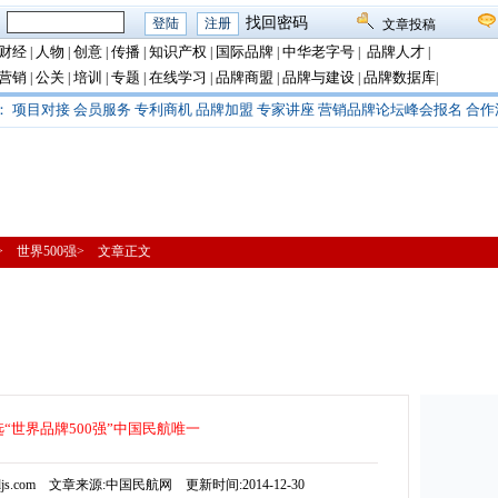
：
找回密码
文章投稿
财经
人物
创意
传播
知识产权
国际品牌
中华老字号
品牌人才
|
|
|
|
|
|
|
|
营销
公关
培训
专题
在线学习
品牌商盟
品牌与建设
品牌数据库
|
|
|
|
|
|
|
|
：
项目对接
会员服务
专利商机
品牌加盟
专家讲座
营销品牌论坛峰会报名
合作
> 世界500强> 文章正文
“世界品牌500强”中国民航唯一
js.com 文章来源:中国民航网 更新时间:2014-12-30