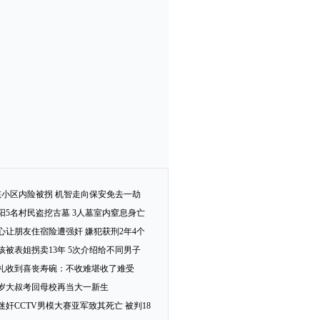
孩小区内险被拐 机智走向保安免去一劫
阳5名村民盗挖古墓 3人墓室内窒息身亡
心让朋友住宿险遭强奸 嫌犯获刑2年4个
女孩被表姐拐卖13年 5次介绍给不同男子
礼收到喜丧寿碗：不收难堪收了难受
2岁大叔考回母校再当大一新生
迷奸CCTV男模大赛亚军致其死亡 被判18