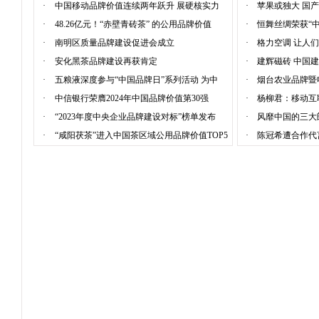
·
中国移动品牌价值连续两年跃升 展硬核实力
·
苹果或独大 国
·
48.26亿元！“赤壁青砖茶” 的公用品牌价值
·
恒舞丝绸荣获“
·
南明区质量品牌建设促进会成立
·
格力空调 让人
·
安化黑茶品牌建设再获肯定
·
建辉磁砖 中国
·
五粮液深度参与“中国品牌日”系列活动 为中
·
烟台农业品牌暨
·
中信银行荣膺2024年中国品牌价值第30强
·
杨柳君：移动互
·
“2023年度中央企业品牌建设对标”榜单发布
·
风靡中国的三大
·
“咸阳茯茶”进入中国茶区域公用品牌价值TOP5
·
陈冠希遭合作代