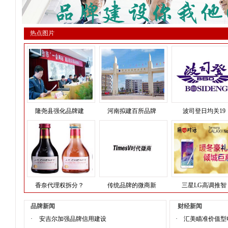
热点图片
隆尧县强化品牌建
河南拟建百所品牌
波司登日均关19
香奈代理权拆分？
传统品牌的微商新
三星LG高调推智
品牌新闻
财经新闻
·
安吉尔加强品牌信用建设
·
汇美瞄准价值型