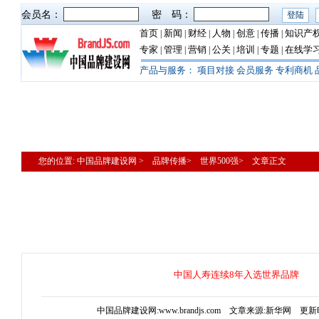
会员名：
密 码：
首页
新闻
财经
人物
创意
传播
知识产
|
|
|
|
|
|
专家
管理
营销
公关
培训
专题
在线学
|
|
|
|
|
|
产品与服务：
项目对接
会员服务
专利商机
您的位置: 中国品牌建设网 > 品牌传播> 世界500强> 文章正文
中国人寿连续8年入选世界品牌
中国品牌建设网:www.brandjs.com 文章来源:新华网 更新时间: