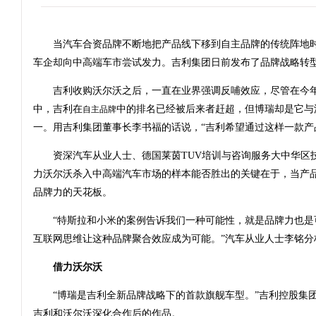
当汽车合资品牌不断地把产品线下移到自主品牌的传统阵地时
车企却向中高端车市尝试发力。吉利集团日前发布了品牌战略转
吉利收购沃尔沃之后，一直在业界强调反哺效应，尽管在今年
中，吉利在
中的排名已经被后来者赶超，但博瑞却是它与
自主品牌
一。用吉利集团董事长李书福的话说，“吉利希望通过这样一款产
资深汽车从业人士、德国莱茵TUV培训与咨询服务大中华区
力沃尔沃杀入中高端汽车市场的样本能否胜出的关键在于，当产
品牌力的天花板。
“特斯拉和小米的案例告诉我们一种可能性，就是品牌力也是
互联网思维让这种品牌聚合效应成为可能。”汽车从业人士李铭分
借力沃尔沃
“博瑞是吉利全新品牌战略下的首款旗舰车型。”吉利控股集团
吉利和沃尔沃深化合作后的作品。