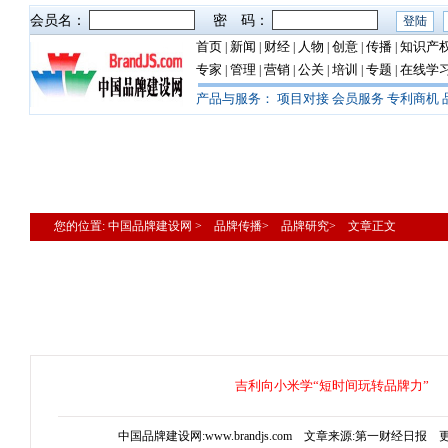
会员名：
密 码：
首页
新闻
财经
人物
创意
传播
知识产
|
|
|
|
|
|
专家
管理
营销
公关
培训
专题
在线学
|
|
|
|
|
|
产品与服务：
项目对接
会员服务
专利商机
您的位置: 中国品牌建设网 > 品牌传播> 品牌研究> 文章正文
吉利向小米学“短时间玩转品牌力”
中国品牌建设网:www.brandjs.com 文章来源:第一财经日报 更新时