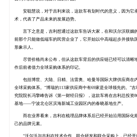
安聪慧说，对于吉利来说，这款车有划时代的意义，因为它承
术，代表了产品未来的发展趋势。
言下之意是，吉利想通过这款车告诉大家，在和沃尔沃联姻的
前那个只能做低端车的民营企业了，它开始以中高端起步并接轨
形象示人。
尽管价格尚未公布，但从这款车背后的供应链已经可以清晰地
作后前者借力全球采购体系的印记。
包括博世、大陆、日精、法雷奥、哈曼等国际大牌供应商在内
全球采购体系。“博瑞的113家供应商中有69家是全球领先的。”
究院院长冯擎峰告诉《第一财经日报》，这款车将在吉利总投资8
基地——宁波北仑区滨海新城工业园区内的春晓基地生产。
而在业界看来，吉利在梳理品牌体系后已经开始沿用国际化规
己的品牌元素。
“沃尔沃与吉利在技术合作、联合研发和联合采购上，已经开