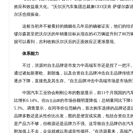
效应和效益最大化。”沃尔沃汽车集团总裁兼CEO汉肯·萨缪尔森
尔沃也很振奋。
这桩当初并不被看好的婚姻在几年后的确被证实，他们的结合
缪尔森甚至把沃尔沃的年销量目标从现在的45万辆提升到了80万
据可以看到，吉利收购沃尔沃后的正面效应正逐渐显现。
体系能力
不过，洪源对自主品牌逆市发力中高端车市还是捏了一把汗。
通过诸如新赛欧、新朗逸，以及合资自主品牌冲击自主品牌传统
逐步下降，直接危及其生存。“自主品牌冲击中高端市场是市场所
中国汽车工业协会刚刚公布的数据显示，前11个月我国的汽车总销
比增长6.14%。但
的市场份额明显降低：总销量同比下降17
自主品牌
5.3%。调查显示，在同等价位范畴内，首次购车选择的品牌还是
品牌多数还是从性价比出发，图的是便宜或实惠，包括合资自主
是产品力不够，但根源还是品牌力不强。这导致自主品牌仍在汽车
附加值上不去，企业就难以形成良性循环。”在洪源看来，高端产