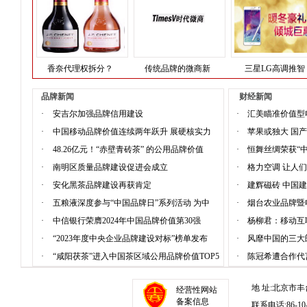
香奈代理权拆分？
传统品牌的微商新
三星LG高调推智
品牌新闻
财经新闻
·
安吉尔加强品牌信用建设
·
汇美瞄准价值型
·
中国移动品牌价值连续两年跃升 展硬核实力
·
苹果或独大 国
·
48.26亿元！“赤壁青砖茶” 的公用品牌价值
·
恒舞丝绸荣获“
·
南明区质量品牌建设促进会成立
·
格力空调 让人
·
安化黑茶品牌建设再获肯定
·
建辉磁砖 中国
·
五粮液深度参与“中国品牌日”系列活动 为中
·
烟台农业品牌暨
·
中信银行荣膺2024年中国品牌价值第30强
·
杨柳君：移动互
·
“2023年度中央企业品牌建设对标”榜单发布
·
风靡中国的三大
·
“咸阳茯茶”进入中国茶区域公用品牌价值TOP5
·
陈冠希遭合作代
地 址:北京市丰
经营性网站
备案信息
联系电话:86-10-1