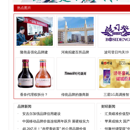
热点图片
隆尧县强化品牌建
河南拟建百所品牌
波司登日均关19
香奈代理权拆分？
传统品牌的微商新
三星LG高调推智
品牌新闻
财经新闻
·
安吉尔加强品牌信用建设
·
汇美瞄准价值型
·
中国移动品牌价值连续两年跃升 展硬核实力
·
苹果或独大 国
·
48.26亿元！“赤壁青砖茶” 的公用品牌价值
·
恒舞丝绸荣获“