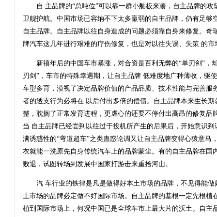
自 主品牌的“总吨位”可以靠一群小舢板来凑，自主品牌的攻
卫舰护航。中国市场已容纳不下太多羸弱的自主品牌，仍有足够空
自主品牌。自主品牌以往自身造成的问题必须靠自身来修复。奇
牌汽车这几年进行艰难的疗伤修复，也是对以往失误、失策 的市
新禧年后的中国车市暴涨，对合资是百利无弊的“单刃剑”，却
刃剑”，车市的特殊幸遇期，让自主品牌 低难度地广种薄收，驱
车型多育，漠视了决定品牌价值的产品品质、技术性能与完善服
者的透支行为必将在 以后付出多倍的偿债。自主品牌本来生长期
整，耽搁了正常发育进程，更虐心的还要不停付出高昂的修复品
当 自主品牌已经尝到以往过于投机所产生的后果后，开始意识到该
满诱惑性的“弯道超车”之类蛊惑论调又让自主品牌变得心猿意马，
衣就能一洗原先自身传统汽车上的品牌蒙尘。有的自主品牌在国
败退，试图转场到发展中国家打游击来重拾河山。
汽 车行业的铁律是凡是做得好本土市场的品牌，不见得能做
土市场的品牌必定做不好国际市场。自主品牌的基根一定先根植在
植到国际市场上，何况中国已是全球车市上最大片的沃土。自主