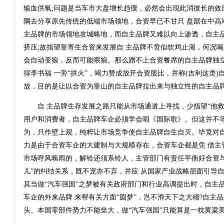
输血供氧;问题是当车市大盘增长趋缓，必然会出现此消彼长的效
隅去分享原先传统的低端市场领地，合资早已不甘只 盘踞在中高
主品牌的市场领地攻城略地，而自主品牌又难以向上渗透，自主
挤压;故指望靠寄生合资来发展自 主品牌不啻似饮鸩止渴，何况喝
会自动变狼，反而可能喂狼。那么蹭不上合资餐席的自主品牌独立
得李书福 一旁“拱火”，竭力赞成放开合资股比，并称(吉利这类
放，目的是让以合资为靠山的自主品牌拉出来与独立性的自主品
自 主品牌生存发展之路只能从市场通道上寻找，少指望“他救
用户和消费者，自主品牌车企必须学会唱《国际歌》。但这并不等
为，只作壁上观，纯粹让市场竞争使自主品牌自生自灭。毕竟对
力是由于合资车企的大建制与大规模存在，合资车企都是凭 借主
市场呼风唤雨的，解铃还须系铃人，主管部门有责任平衡好合资与
儿”的纠结关系，既不宠亦不弃，并应 从国家产业战略层面引导
其当做“汽车强国”之梦被有关政府部门和行业高调提出时，自主
车企的外来品牌 来帮有关方面“圆梦”，岂不滑天下之大稽?自主
头、本国零部件势力不能坐大，做“汽车强国”只能算是一枕黄粱