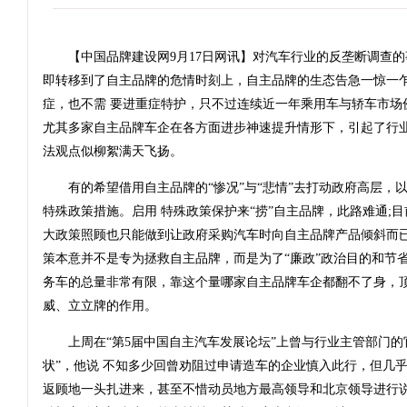
【中国品牌建设网9月17日网讯】对汽车行业的反垄断调查的
即转移到了自主品牌的危情时刻上，自主品牌的生态告急一惊一
症，也不需 要进重症特护，只不过连续近一年乘用车与轿车市场
尤其多家自主品牌车企在各方面进步神速提升情形下，引起了行业
法观点似柳絮满天飞扬。
有的希望借用自主品牌的“惨况”与“悲情”去打动政府高层，
特殊政策措施。启用 特殊政策保护来“捞”自主品牌，此路难通;
大政策照顾也只能做到让政府采购汽车时向自主品牌产品倾斜而已
策本意并不是专为拯救自主品牌，而是为了“廉政”政治目的和节省
务车的总量非常有限，靠这个量哪家自主品牌车企都翻不了身，顶
威、立立牌的作用。
上周在“第5届中国自主汽车发展论坛”上曾与行业主管部门的
状”，他说 不知多少回曾劝阻过申请造车的企业慎入此行，但几
返顾地一头扎进来，甚至不惜动员地方最高领导和北京领导进行说