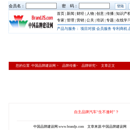
会员名：
密 码：
首页
新闻
财经
人物
创意
传播
知识产
|
|
|
|
|
|
专家
管理
营销
公关
培训
专题
在线学
|
|
|
|
|
|
产品与服务：
项目对接
会员服务
专利商机
您的位置: 中国品牌建设网 > 品牌传播> 品牌研究> 文章正文
自主品牌汽车“生不逢时”？
中国品牌建设网:www.brandjs.com 文章来源:中国品牌建设网 更新