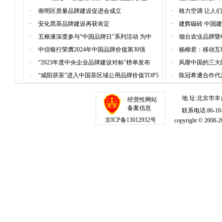
·
南明区质量品牌建设促进会成立
·
格力空调 让人
·
安化黑茶品牌建设再获肯定
·
建辉磁砖 中国
·
五粮液深度参与“中国品牌日”系列活动 为中
·
烟台农业品牌暨
·
中信银行荣膺2024年中国品牌价值第30强
·
杨柳君：移动互
·
“2023年度中央企业品牌建设对标”榜单发布
·
风靡中国的三大
·
“咸阳茯茶”进入中国茶区域公用品牌价值TOP5
·
陈冠希遭合作代
地 址:北京市丰
经营性网站
备案信息
联系电话:86-10-1
京ICP备13012932号
copyright © 20