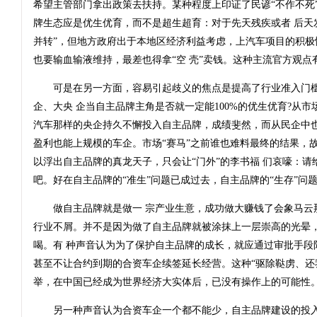
希望主管部门拿出政策去扶持。某种程度上印证了民谚“不作不死
牌生态应是优生优育，而不是超生超育：对于先天残疾或者 后天
并转”，但地方政府出于本地区经济利益考虑，上汽车项目的积极
也要输血输液维持，最差也得拿“空 壳”卖钱。这种主流官方观点
可是在另一方面，容易引起歧义的焦点是提高了行业准入门槛
企、大央 企当自主品牌主角是否就一定能100%的优生优育?从市
汽车那样的央企持久不懈投入自主品牌，成绩斐然，而从民企中也
盈利也能上规模的车企。市场“赛马”之前谁也难料最终的结果，
以浮出自主品牌的真龙天子，只会让“门外”的李书福 们哀嚎：请
吧。好在自主品牌的“准生”问题已成过去，自主品牌的“生存”问
做自主品牌就是做一 宗产业生意，成功做大赚钱了会象马云
行业不屑。并不是因为做了自主品牌就被涂抹上一层崇高的光晕
喝。有 种声音认为为了保护自主品牌的成长，就应通过审批手段
甚至不让合约到期的合资车企续签延长经营。这种“驱除鞑虏、还我
举，在中国已经成为世界经济大实体后，已没有操作上的可能性
另一种声音认为合资车企一个都不能少，自主品牌建设的投入