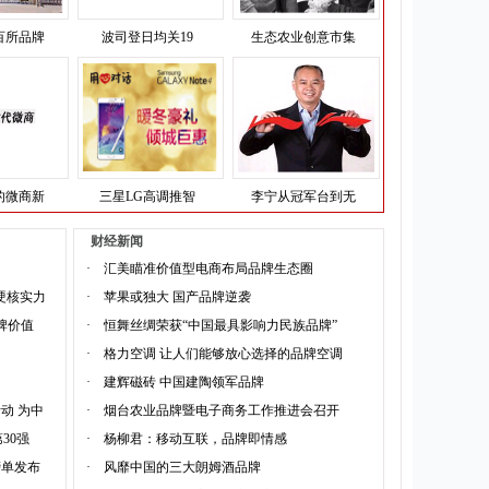
百所品牌
波司登日均关19
生态农业创意市集
的微商新
三星LG高调推智
李宁从冠军台到无
财经新闻
·
汇美瞄准价值型电商布局品牌生态圈
硬核实力
·
苹果或独大 国产品牌逆袭
品牌价值
·
恒舞丝绸荣获“中国最具影响力民族品牌”
·
格力空调 让人们能够放心选择的品牌空调
·
建辉磁砖 中国建陶领军品牌
动 为中
·
烟台农业品牌暨电子商务工作推进会召开
30强
·
杨柳君：移动互联，品牌即情感
榜单发布
·
风靡中国的三大朗姆酒品牌