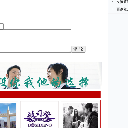
·
女孩答
·
百岁老