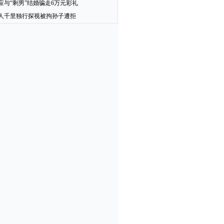
应与“剩男”结婚骗走6万元彩礼
人千里独行探视被拘孙子遭拒