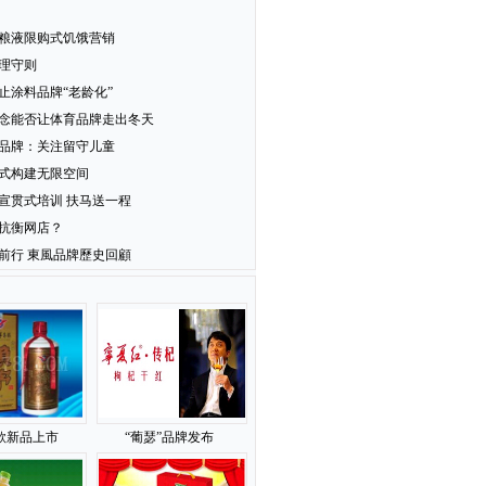
粮液限购式饥饿营销
理守则
止涂料品牌“老龄化”
念能否让体育品牌走出冬天
品牌：关注留守儿童
式构建无限空间
宣贯式培训 扶马送一程
抗衡网店？
前行 東風品牌歷史回顧
款新品上市
“葡瑟”品牌发布