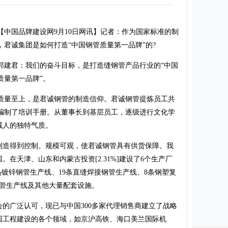
国品牌建设网9月10日网讯】记者：作为国家标准的制
，君诚集团是如何打造“中国钢管质量第一品牌”的?
君：我们的奋斗目标，是打造缝钢管产品行业的“中国
质量第一品牌”。
至上，是君诚钢管的制造信仰。君诚钢管提炼员工共
编制了培训手册。从董事长到基层员工，逐级进行文化学
诚人的独特气质。
造得到控制。规模可观，使君诚钢管具有供货保障。我
在天津、山东和内蒙古投资[2.31%]建设了6个生产厂
热镀锌钢管生产线、19条直缝焊接钢管生产线、8条钢塑复
焊管生产线及其他大量配套设施。
广泛认可，现已与中国300多家代理销售商建立了战略
国工程建设的各个领域，如京沪高铁、海口美兰国际机