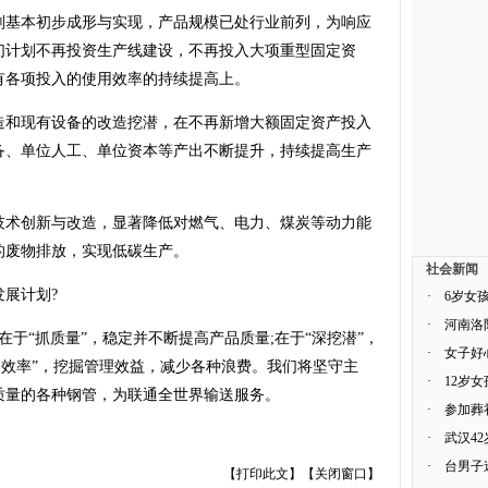
基本初步成形与实现，产品规模已处行业前列，为响应
们计划不再投资生产线建设，不再投入大项重型固定资
有各项投入的使用效率的持续提高上。
和现有设备的改造挖潜，在不再新增大额固定资产投入
备、单位人工、单位资本等产出不断提升，持续提高生产
术创新与改造，显著降低对燃气、电力、煤炭等动力能
的废物排放，实现低碳生产。
社会新闻
展计划?
·
6岁女
·
河南洛
“抓质量”，稳定并不断提高产品质量;在于“深挖潜”，
·
女子好
提效率”，挖掘管理效益，减少各种浪费。我们将坚守主
·
12岁
质量的各种钢管，为联通全世界输送服务。
·
参加葬
·
武汉4
·
台男子
【
打印此文
】【
关闭窗口
】