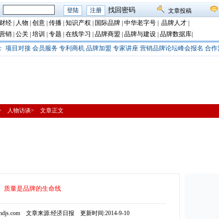
：
找回密码
文章投稿
财经
人物
创意
传播
知识产权
国际品牌
中华老字号
品牌人才
|
|
|
|
|
|
|
|
营销
公关
培训
专题
在线学习
品牌商盟
品牌与建设
品牌数据库
|
|
|
|
|
|
|
|
：
项目对接
会员服务
专利商机
品牌加盟
专家讲座
营销品牌论坛峰会报名
合作
播> 人物访谈> 文章正文
质量是品牌的生命线
djs.com 文章来源:经济日报 更新时间:2014-9-10