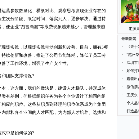
运营参数数量化、横纵对比、观察思考发现企业存在的
分主次分阶段、限定时间、落实到人，逐步解决。通过持
，使企业“跑冒滴漏”等浪费现象越来越少，管理越来越
汇源果
最新新闻
·
《关于
场实践，以现场实践带动创新和改善。目前，拥有3项
·
“赵州
。持续创新和改善，推进了公司节能降耗，降低了员工劳
·
深圳市
改善了工作环境，增强了生产安全性。
·
如何打
和团队支撑情况?
·
嘉善出
·
微信朋
本，这方面，我们的做法是，建设人才梯队，并形成体
·
王庆永
品类有差别，但根据组织任务为各个企业设计了相同的组
·
个人品
了相应的职位。这些从职员到经理的职位体系成为全集团
·
打造品
业内部和各企业间的人才匹配，为内部人才培养、选拔和
式中是如何做的?