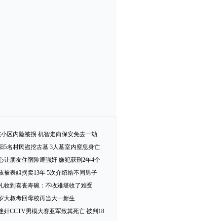
孩小区内险被拐 机智走向保安免去一劫
阳5名村民盗挖古墓 3人墓室内窒息身亡
心让朋友住宿险遭强奸 嫌犯获刑2年4个
女孩被表姐拐卖13年 5次介绍给不同男子
礼收到喜丧寿碗：不收难堪收了难受
2岁大叔考回母校再当大一新生
迷奸CCTV男模大赛亚军致其死亡 被判18