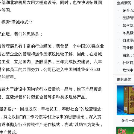
业部湖北农机局农用大棚建设等。同时，也在快速拓展国
焦点新闻
本等国。
·
茅台五
·
品牌管
索“君诚模式”?
·
如何防
·
冬奥概
止境。我们的思路是：
·
自然堂
理层具有丰富的行业经验，我曾是一个中国500强企业
·
商业模
集团型企业的管理和运作应该说比较了解。因此，在君诚
·
白象：
管主业，立足国内、放眼世界，三年完成投资建设、六年
·
社区店
全体员工的共同努力，公司已进入中国制造业企业500
·
坎坷中
起的新星。
图片新闻
致力于建设中国钢管行业质量第一品牌，旗下产品覆盖
管、直缝焊管和衬塑复合管等多种类多规格产品。
务客户，回报股东，幸福员工，奉献社会”的经营理念
，持之以恒”的工作习惯等创业做事的思想理念，深入贯
茅台一
管逐渐抛弃行业传统生产运作模式，尝试“以销售为龙头，
生产模式。