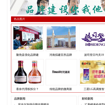
热点图片
隆尧县强化品牌建
河南拟建百所品牌
波司登日均关19
香奈代理权拆分？
传统品牌的微商新
三星LG高调推智
品牌新闻
财经新闻
·
安吉尔加强品牌信用建设
·
汇美瞄准价值型