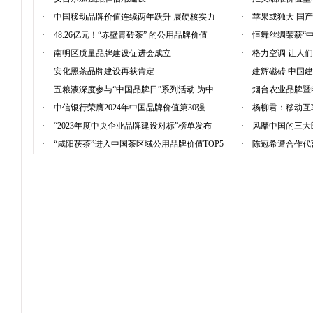
·
中国移动品牌价值连续两年跃升 展硬核实力
·
苹果或独大 国
·
48.26亿元！“赤壁青砖茶” 的公用品牌价值
·
恒舞丝绸荣获“
·
南明区质量品牌建设促进会成立
·
格力空调 让人
·
安化黑茶品牌建设再获肯定
·
建辉磁砖 中国
·
五粮液深度参与“中国品牌日”系列活动 为中
·
烟台农业品牌暨
·
中信银行荣膺2024年中国品牌价值第30强
·
杨柳君：移动互
·
“2023年度中央企业品牌建设对标”榜单发布
·
风靡中国的三大
·
“咸阳茯茶”进入中国茶区域公用品牌价值TOP5
·
陈冠希遭合作代