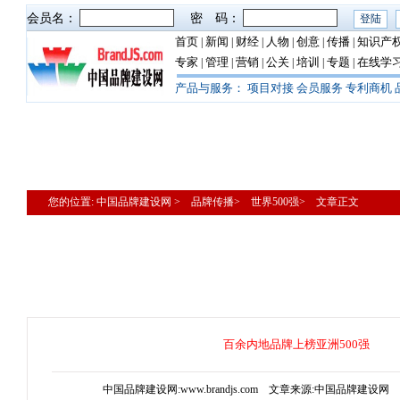
会员名：
密 码：
首页
新闻
财经
人物
创意
传播
知识产
|
|
|
|
|
|
专家
管理
营销
公关
培训
专题
在线学
|
|
|
|
|
|
产品与服务：
项目对接
会员服务
专利商机
您的位置: 中国品牌建设网 > 品牌传播> 世界500强> 文章正文
百余内地品牌上榜亚洲500强
中国品牌建设网:www.brandjs.com 文章来源:中国品牌建设网 更新