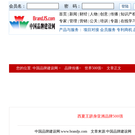
会员名：
密 码：
首页
新闻
财经
人物
创意
传播
知识产
|
|
|
|
|
|
专家
管理
营销
公关
培训
专题
在线学
|
|
|
|
|
|
产品与服务：
项目对接
会员服务
专利商机
您的位置: 中国品牌建设网 > 品牌传播> 世界500强> 文章正文
西夏王跻身亚洲品牌500强
中国品牌建设网:www.brandjs.com 文章来源:中国品牌建设网 更新