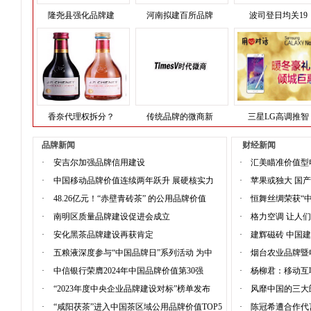
隆尧县强化品牌建
河南拟建百所品牌
波司登日均关19
香奈代理权拆分？
传统品牌的微商新
三星LG高调推智
品牌新闻
财经新闻
·
安吉尔加强品牌信用建设
·
汇美瞄准价值型
·
中国移动品牌价值连续两年跃升 展硬核实力
·
苹果或独大 国
·
48.26亿元！“赤壁青砖茶” 的公用品牌价值
·
恒舞丝绸荣获“
·
南明区质量品牌建设促进会成立
·
格力空调 让人
·
安化黑茶品牌建设再获肯定
·
建辉磁砖 中国
·
五粮液深度参与“中国品牌日”系列活动 为中
·
烟台农业品牌暨
·
中信银行荣膺2024年中国品牌价值第30强
·
杨柳君：移动互
·
“2023年度中央企业品牌建设对标”榜单发布
·
风靡中国的三大
·
“咸阳茯茶”进入中国茶区域公用品牌价值TOP5
·
陈冠希遭合作代