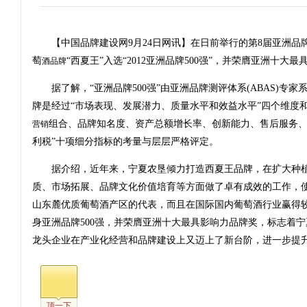
【中国品牌建设网9月24日网讯】在日前举行的第8届亚洲品
萄
“西夏王”入选“2012亚洲品牌500强”，并荣膺亚洲十大
酒品牌
据了解，“亚洲品牌500强”由亚洲品牌测评体系(ABAS)专
牌是经过“市场表现、发展潜力、质量水平和效益水平”四个维度
组合、品牌知名度、资产总额增长率、创新能力、售后服务
营销
利税”十项细分指标的考量与层层严格评定。
据介绍，近年来，宁夏农垦倾力打造西夏王品牌，在扩大种植
质、市场拓展、品牌文化价值培育等方面做了卓有成效的工作，
山东麓优质葡萄酒产区的代表，而且在国际国内葡萄酒行业赢得较
身亚洲品牌500强，并荣膺亚洲十大最具影响力品牌奖，标志着
龙头企业在产业化经营和品牌建设上又迈上了新台阶，进一步提
顶一下